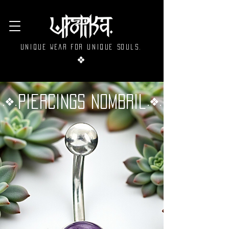
Unique wear for unique souls.
❖
Piercings Nombril
.❖.
.❖.