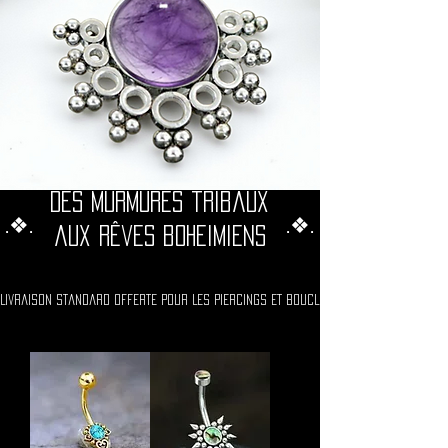
Des murmures tribaux
.❖.
.❖.
aux rêves boheimiens
Livraison Standard Offerte Pour Les Piercings Et Boucles D'oreilles Vers La 