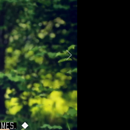
❖
mes.