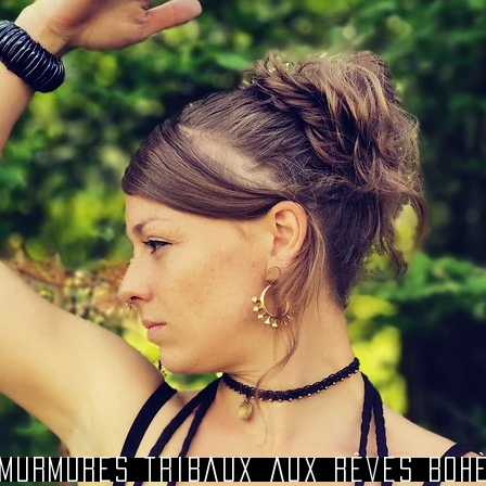
murmures tribaux aux rêves bohè