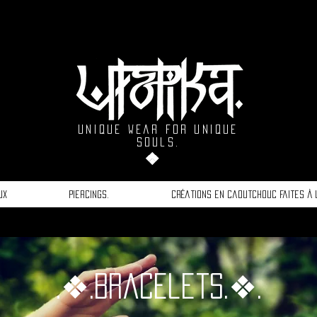
unique wear for unique
souls.
❖
ux
Piercings.
Créations en caoutchouc faites à 
.❖.Bracelets.❖.