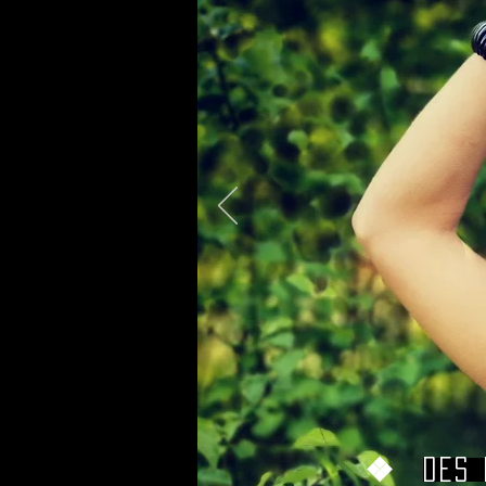
❖
Des 