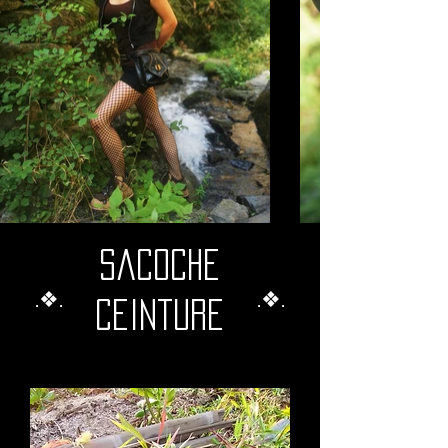
Sacoche
.❖.
.❖.
ceinture