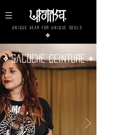
Unique wear for unique souls.
❖
Sacoche ceinture
.❖.
.❖.