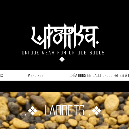
unique wear for unique souls.
❖
ux
Piercings.
Créations en caoutchouc faites à 
.❖. Labrets .❖.