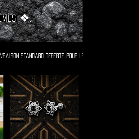
.❖.
èmes