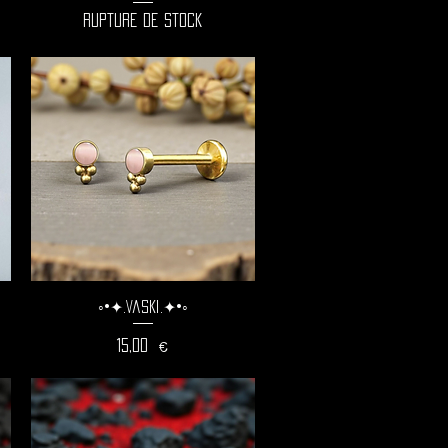
Rupture de stock
◦•✦.Vaski.✦•◦
Prix
15,00 €