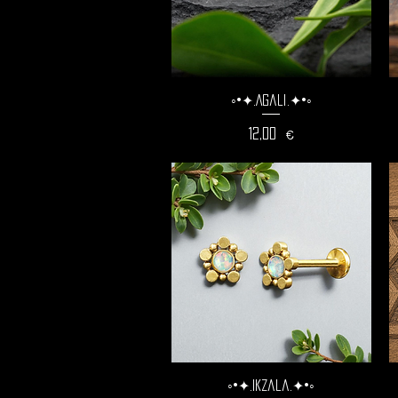
◦•✦.Agali.✦•◦
Prix
12,00 €
◦•✦.Ikzala.✦•◦