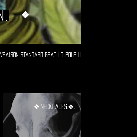
n.
❖
.❖.Necklaces.❖.