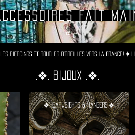
Accessoires fait mai
Les Piercings Et Boucles D'oreilles Vers La France!
.❖. bijoux .❖.
.❖. Earweights & Hangers.❖.