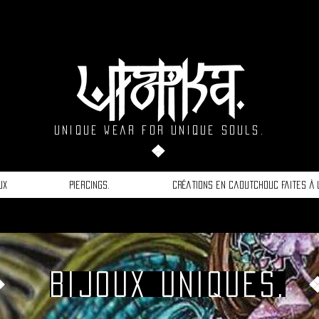
Unique wear For unique souls.
❖
ux
Piercings.
Créations en caoutchouc faites à 
Bijoux uniques.
❖