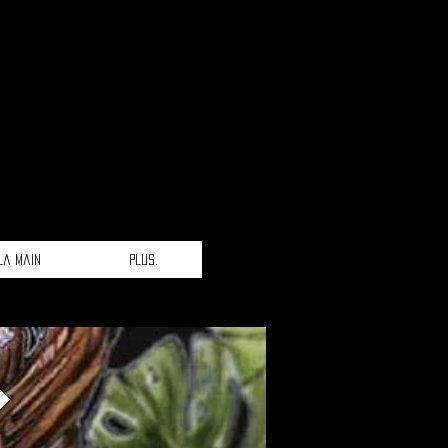
la main
Plus.
❖