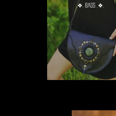
.❖. Bags .❖.