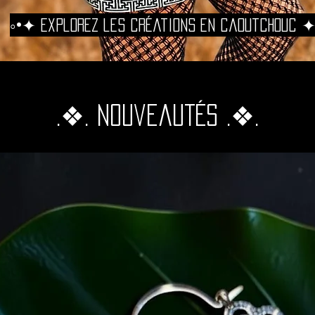
◦•✦ Explorez les créations en caoutchouc ✦
.❖. Nouveautés .❖.