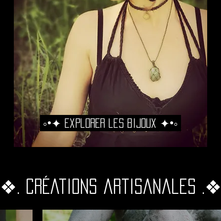
◦•✦ Explorer les bijoux ✦•◦
.❖. créations artisanales .❖