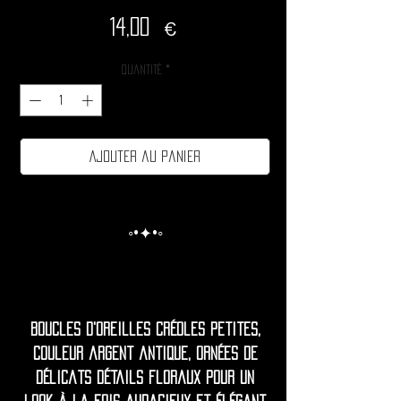
Prix
14,00 €
Quantité
*
Ajouter au panier
◦•✦•◦
Boucles d'oreilles créoles petites,
couleur argent antique, ornées de
délicats détails floraux pour un