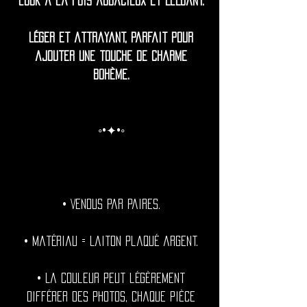
look à la fois audacieux et élégant.
Léger et attrayant, parfait pour
ajouter une touche de charme
bohème.
◦•✦•◦
• Vendus par paires.
• Matériau = Laiton plaqué argent.
• La couleur peut légèrement
différer des photos, chaque pièce