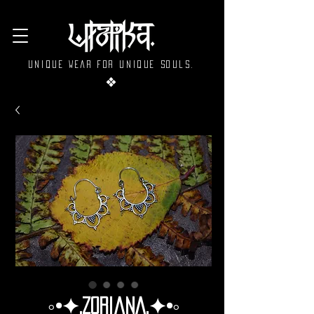
Unique wear for unique souls.
❖
◦•✦.Zoriana.✦•◦