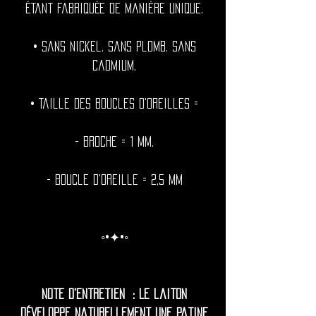
étant fabriquée de manière unique.
• Sans nickel. Sans plomb. Sans
cadmium.
• Taille des boucles d'oreilles =
- Broche = 1 mm.
- Boucle d'oreille = 2,5 mm
◦•✦•◦
Note d'entretien : Le laiton
développe naturellement une patine