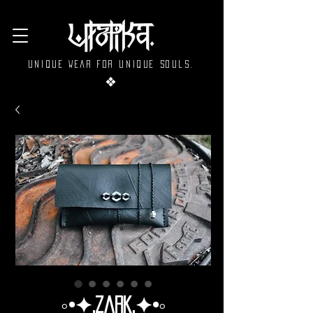
Unique wear for unique souls.
❖
◦•✦.Zark.✦•◦