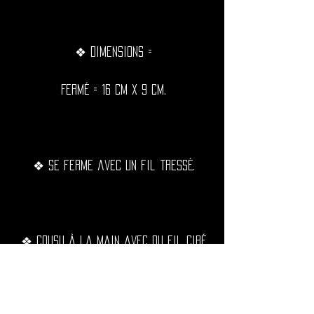
❖ Dimensions =
Fermé = 16 cm x 9 cm.
❖ Se ferme avec un fil tressé.
❖ Cousu à la main avec du fil ciré
noir, extrêmement résistant,
imperméable et durable dans le
temps.