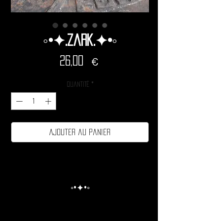
◦•✦.Zark.✦•◦
Prix
26,00 €
Quantité
*
Ajouter au panier
◦•✦•◦