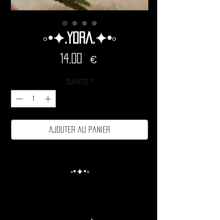
◦•✦.Yora.✦•◦
Prix
14,00 €
Quantité
*
Ajouter au panier
◦•✦•◦