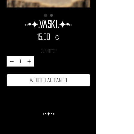
◦•✦.Vaski.✦•◦
Prix
15,00 €
Quantité
*
Ajouter au panier
◦•✦•◦