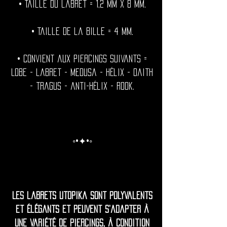
• Taille du labret = 1,2 mm x 8 mm.
• Taille de la bille = 4 mm.
• Convient aux piercings suivants =
Lobe - labret - medusa - hélix - daith
- tragus - anti-hélix - rook.
◦•✦•◦
Les labrets Utopika sont polyvalents
et élégants et peuvent s'adapter à
une variété de piercings, à condition