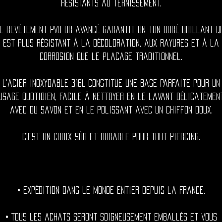
résistants au ternissement.
e revêtement PVD or avancé garantit un ton doré brillant q
est plus résistant à la décoloration, aux rayures et à la
corrosion que le placage traditionnel.
L'acier inoxydable 316L constitue une base parfaite pour un
usage quotidien, facile à nettoyer en le lavant délicatemen
avec du savon et en le polissant avec un chiffon doux.
C'est un choix sûr et durable pour tout piercing.
• Expédition dans le monde entier depuis la France.
• Tous les achats seront soigneusement emballés et vous