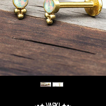
◦•✦.Vaski.✦•◦