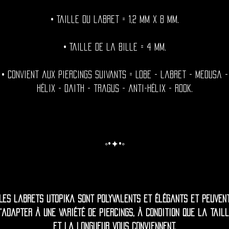
• Taille du labret = 1,2 mm x 8 mm.
• Taille de la bille = 4 mm.
• Convient aux piercings suivants = Lobe - labret - medusa -
hélix - daith - tragus - anti-hélix - rook.
◦•✦•◦
Les labrets Utopika sont polyvalents et élégants et peuven
'adapter à une variété de piercings, à condition que la tail
et la longueur vous conviennent.