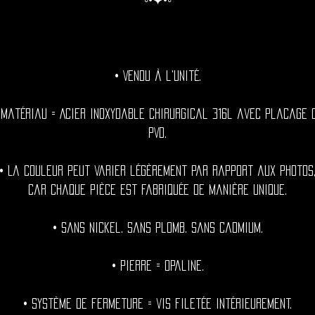
◦•✦•◦
• Vendu à l'unité.
 Matériau = Acier inoxydable chirurgical 316l avec placage 
PVD.
• La couleur peut varier légèrement par rapport aux photos
car chaque pièce est fabriquée de manière unique.
• Sans nickel. Sans plomb. Sans cadmium.
• Pierre = Opaline.
• Système de fermeture = vis filetée intérieurement.