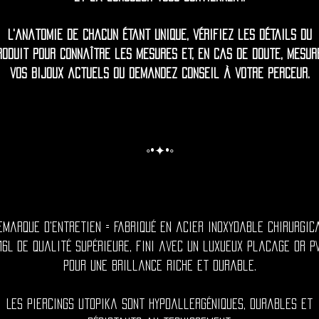
L'anatomie de chacun étant unique, vérifiez les détails du
roduit pour connaître les mesures et, en cas de doute, mesur
vos bijoux actuels ou demandez conseil à votre perceur.
◦•✦•◦
emarque d'entretien = Fabriqué en acier inoxydable chirurgic
16L de qualité supérieure, fini avec un luxueux placage or P
pour une brillance riche et durable.
Les piercings Utopika sont hypoallergéniques, durables et