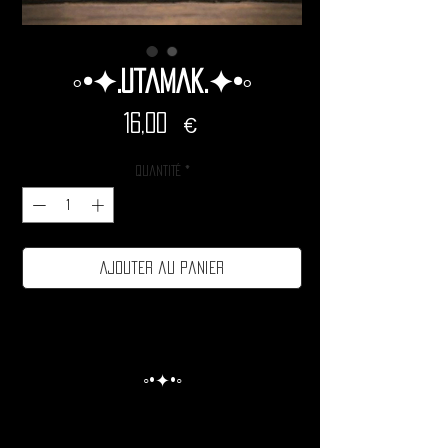
◦•✦.Utamak.✦•◦
Prix
16,00 €
Quantité
*
Ajouter au panier
◦•✦•◦