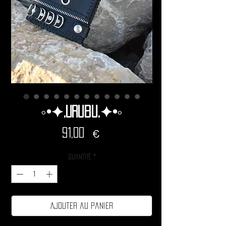
◦•✦.Urubu.✦•◦
Prix
91,00 €
Quantité
*
Ajouter au panier