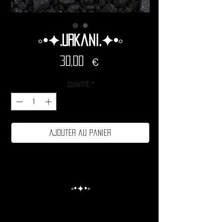
◦•✦.Urkani.✦•◦
Prix
30,00 €
Quantité
*
Ajouter au panier
◦•✦•◦