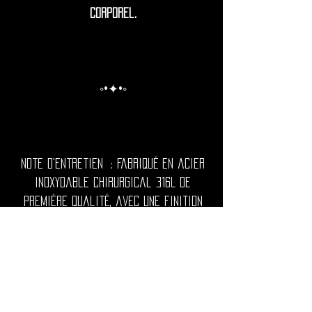
corporel.
◦•✦•◦
Note d'entretien : Fabriqué en acier
inoxydable chirurgical 316L de
première qualité, avec une finition
luxueuse en plaquage or PVD pour une
brillance riche et durable.
Les piercings utopika sont
hypoallergéniques, durables et