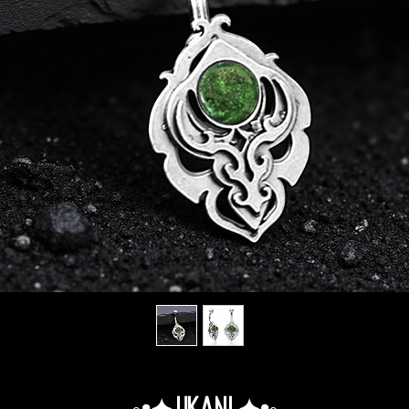
◦•✦.Ukani.✦•◦