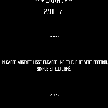
Prix
27,00 €
◦•✦•◦
Un cadre argenté lisse encadre une touche de vert profond,
simple et équilibré.
◦•✦•◦