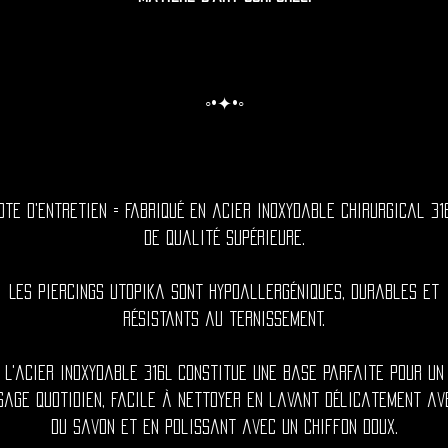
◦•✦•◦
ote d'entretien = Fabriqué en acier inoxydable chirurgical 31
de qualité supérieure.
Les piercings Utopika sont hypoallergéniques, durables et
résistants au ternissement.
L'acier inoxydable 316L constitue une base parfaite pour un
sage quotidien, facile à nettoyer en lavant délicatement av
du savon et en polissant avec un chiffon doux.