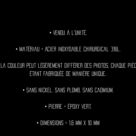
• Vendu à l'unité.
• Matériau = Acier inoxydable chirurgical 316l.
 La couleur peut légèrement différer des photos, chaque piè
étant fabriquée de manière unique.
• Sans nickel. Sans plomb. Sans cadmium.
• Pierre = Époxy vert.
• Dimensions = 1,6 mm x 10 mm