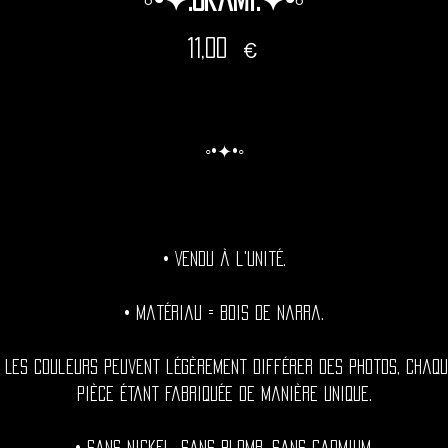
Prix
11,00 €
◦•✦•◦
• Vendu à l'unité.
• Matériau = Bois de Narra.
• Les couleurs peuvent légèrement différer des photos, chaqu
pièce étant fabriquée de manière unique.