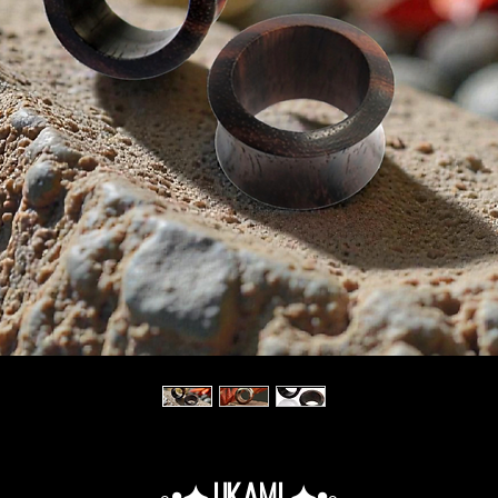
◦•✦.Ukami.✦•◦