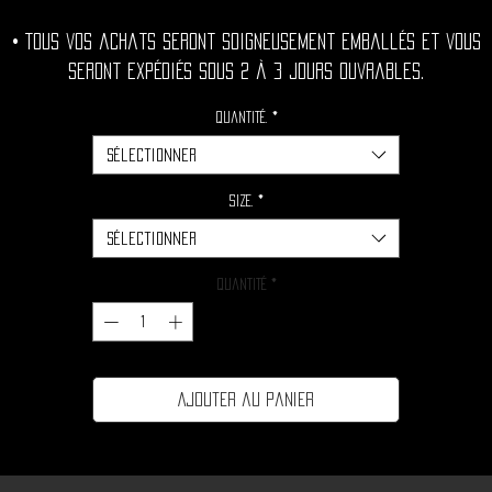
• Tous vos achats seront soigneusement emballés et vous
seront expédiés sous 2 à 3 jours ouvrables.
Quantité.
*
Sélectionner
Size.
*
Sélectionner
Quantité
*
Ajouter au panier