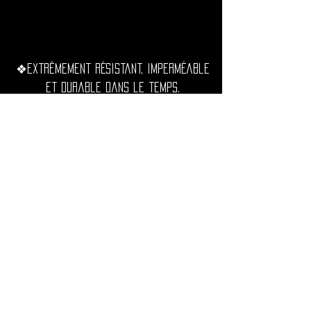
❖Extrêmement résistant, imperméable
et durable dans le temps.
◦•✦•◦
❖ Livraison dans le monde entier
depuis la France.