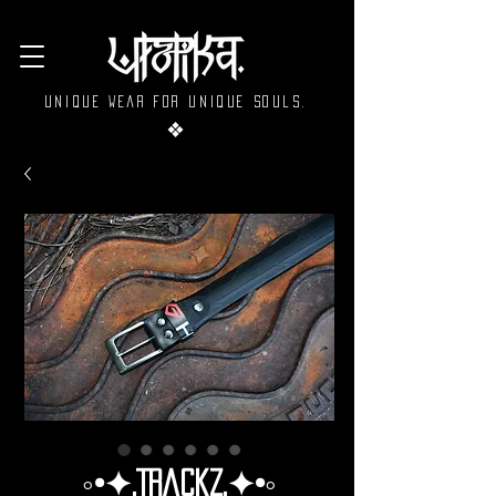
Unique wear for unique souls.
❖
◦•✦.Trackz.✦•◦