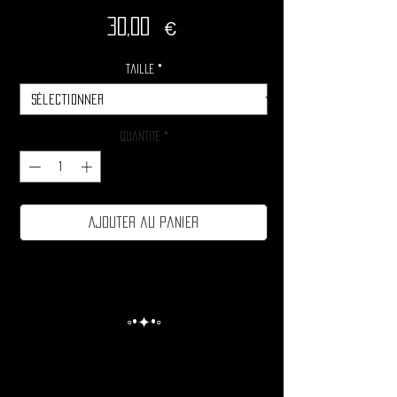
Prix
30,00 €
Taille
*
Quantité
*
Ajouter au panier
◦•✦•◦