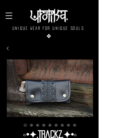
Unique wear for unique souls.
❖
◦•✦.Trackz.✦•◦