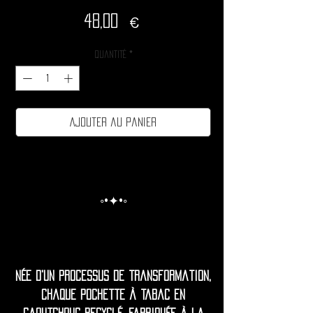
Prix
48,00 €
Quantité
*
Ajouter au panier
◦•✦•◦
Née d'un processus de transformation,
chaque pochette à tabac en