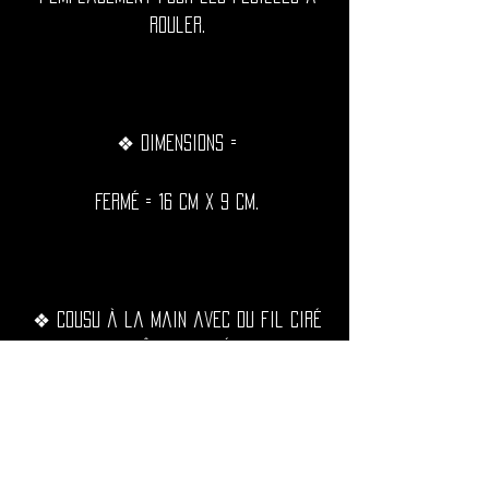
rouler.
❖ Dimensions =
Fermé = 16 cm x 9 cm.
❖ Cousu à la main avec du fil ciré
noir, extrêmement résistant,
imperméable et durable dans le
temps.