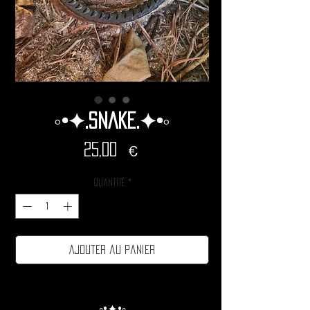
◦•✦.Snake.✦•◦
Prix
25,00 €
Quantité
*
Ajouter au panier
◦•✦•◦