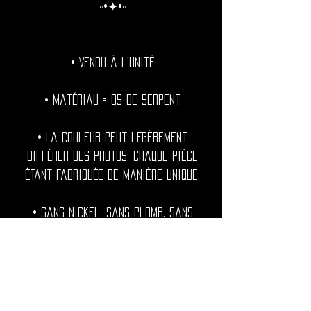
◦•✦•◦
• Vendu à l'unité
• Matériau = Os de serpent.
• La couleur peut légèrement
différer des photos, chaque pièce
étant fabriquée de manière unique.
• Sans nickel. Sans plomb. Sans
cadmium.
◦•✦•◦