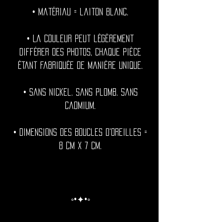
• Matériau = laiton blanc.
• La couleur peut légèrement
différer des photos, chaque pièce
étant fabriquée de manière unique.
• Sans nickel. Sans plomb. Sans
cadmium.
• Dimensions des boucles d'oreilles =
8 cm x 7 cm.
◦•✦•◦