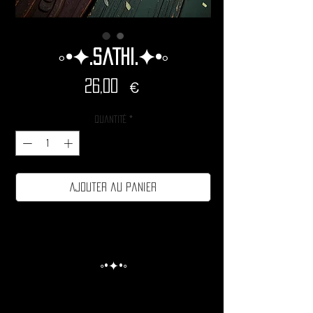
◦•✦.Sathi.✦•◦
Prix
26,00 €
Quantité
*
Ajouter au panier
◦•✦•◦