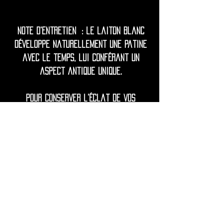
Note d'entretien : le laiton blanc
développe naturellement une patine
avec le temps, lui conférant un
aspect antique unique.
Pour conserver l'éclat de vos
boucles d'oreilles, nettoyez-les
délicatement avec un chiffon doux.
Évitez tout contact avec l'eau, les
lotions, les parfums et les produits
chimiques agressifs afin de prévenir
le ternissement.
Si nécessaire, ravivez l'éclat avec