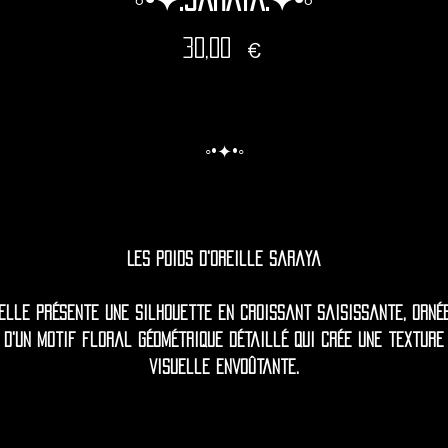
Prix
30,00 €
◦•✦•◦
Les poids d'oreille Saraya
Elle présente une silhouette en croissant saisissante, orné
d'un motif floral géométrique détaillé qui crée une texture
visuelle envoûtante.