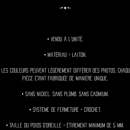
◦•✦•◦
• Vendu à l'unité.
• Matériau = Laiton.
• Les couleurs peuvent légèrement différer des photos, chaqu
pièce étant fabriquée de manière unique.
• Sans nickel. Sans plomb. Sans cadmium.
• Système de fermeture = Crochet.
• Taille du poids d'oreille = étirement minimum de 5 mm.