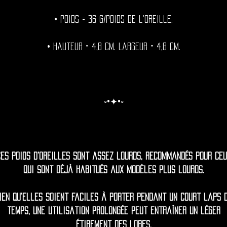
• Poids = 36 g/Poids de l'oreille.
• Hauteur = 4,8 cm. Largeur = 4,8 cm.
◦•✦•◦
Ces poids d'oreilles sont assez lourds, recommandés pour ceu
qui sont déjà habitués aux modèles plus lourds.
ien qu'elles soient faciles à porter pendant un court laps 
temps, une utilisation prolongée peut entraîner un léger
étirement des lobes.