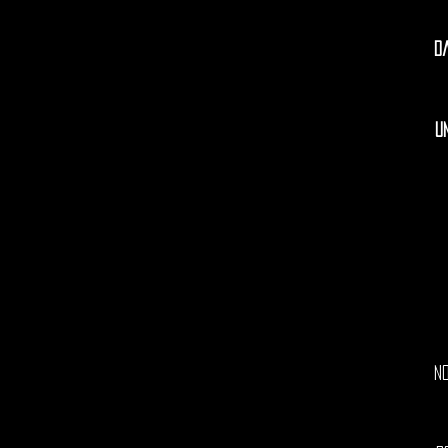
D
U
N