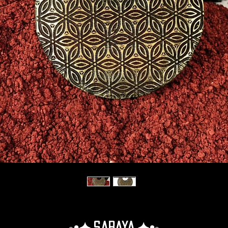
◦•✦.Saraya.✦•◦