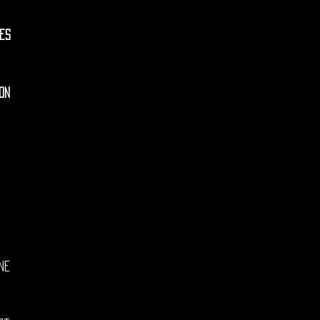
es
on
ne