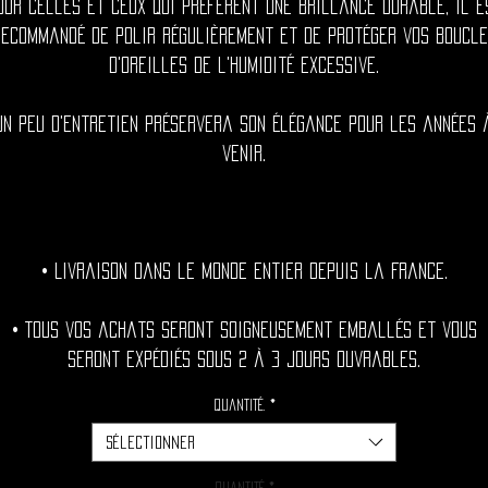
our celles et ceux qui préfèrent une brillance durable, il e
recommandé de polir régulièrement et de protéger vos boucle
d'oreilles de l'humidité excessive.
Un peu d'entretien préservera son élégance pour les années 
venir.
• Livraison dans le monde entier depuis la France.
• Tous vos achats seront soigneusement emballés et vous
seront expédiés sous 2 à 3 jours ouvrables.
Quantité.
*
Sélectionner