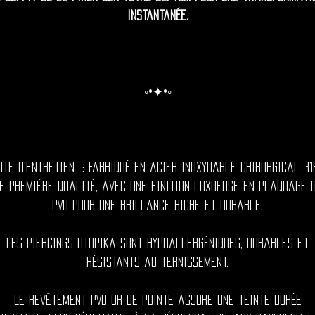
instantanée.
◦•✦•◦
ote d'entretien : Fabriqué en acier inoxydable chirurgical 31
e première qualité, avec une finition luxueuse en plaquage 
PVD pour une brillance riche et durable.
Les piercings utopika sont hypoallergéniques, durables et
résistants au ternissement.
Le revêtement PVD or de pointe assure une teinte dorée