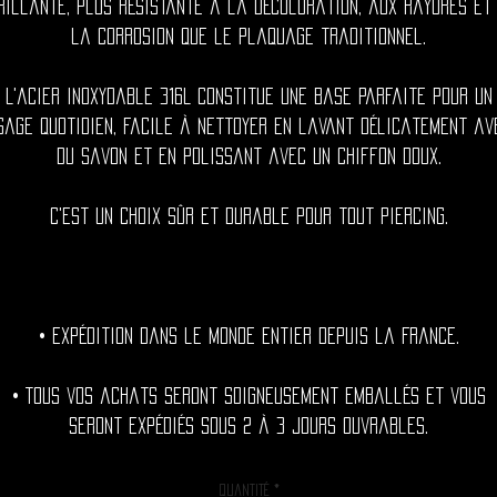
rillante, plus résistante à la décoloration, aux rayures et
la corrosion que le plaquage traditionnel.
L'acier inoxydable 316L constitue une base parfaite pour un
sage quotidien, facile à nettoyer en lavant délicatement av
du savon et en polissant avec un chiffon doux.
C'est un choix sûr et durable pour tout piercing.
• Expédition dans le monde entier depuis la France.
• Tous vos achats seront soigneusement emballés et vous
seront expédiés sous 2 à 3 jours ouvrables.
Quantité
*