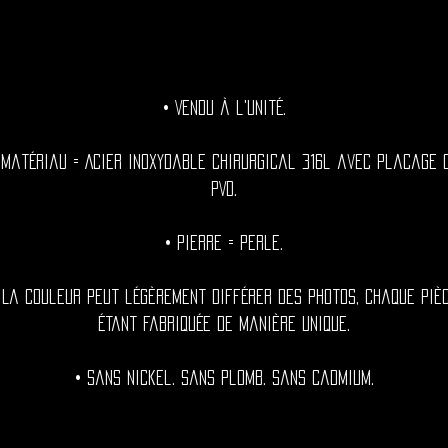
• Vendu à l'unité.
 Matériau = Acier inoxydable chirurgical 316l avec placage 
PVD.
• Pierre = Perle.
 La couleur peut légèrement différer des photos, chaque piè
étant fabriquée de manière unique.
• Sans nickel. Sans plomb. Sans cadmium.