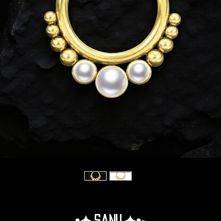
•✦.Sanu.✦•◦