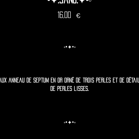
Prix
16,00 €
◦•✦•◦
aux anneau de septum en or orné de trois perles et de détai
de perles lisses.
◦•✦•◦