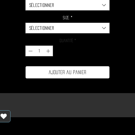
Sélectionner
Size.
*
Sélectionner
Quantité
*
Ajouter au panier