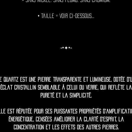
• Sans nickel. Sans plomb. Sans cadmium.
• Taille = Voir ci-dessous...
◦•✦•◦
e quartz est une pierre transparente et lumineuse, dotée d'
éclat cristallin semblable à celui du verre, qui reflète la
pureté et la simplicité.
lle est réputée pour ses puissantes propriétés d'amplificati
énergétique, censées améliorer la clarté d'esprit, la
concentration et les effets des autres pierres.