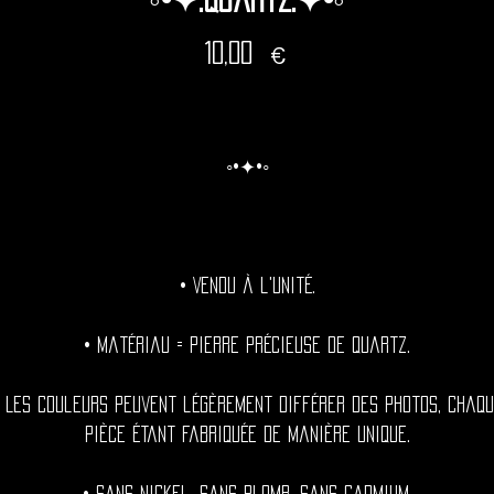
Prix
10,00 €
◦•✦•◦
• Vendu à l'unité.
• Matériau = Pierre précieuse de quartz.
• Les couleurs peuvent légèrement différer des photos, chaqu
pièce étant fabriquée de manière unique.