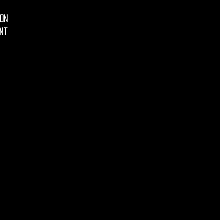
ion
nt