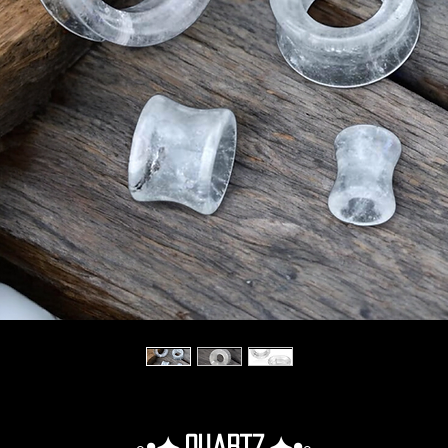
◦•✦.Quartz.✦•◦