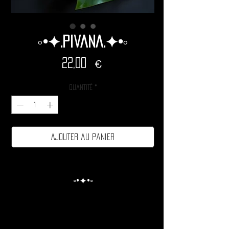
◦•✦.Pivana.✦•◦
Prix
22,00 €
Quantité
*
Ajouter au panier
◦•✦•◦