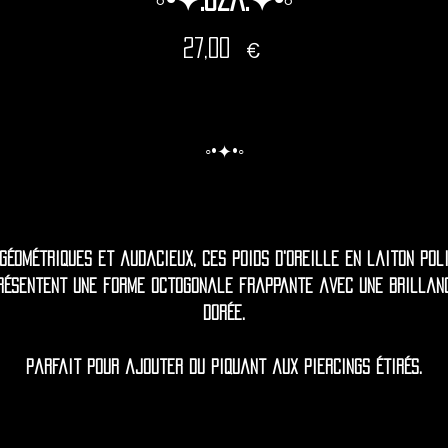
Prix
27,00 €
◦•✦•◦
Géométriques et audacieux, ces poids d'oreille en laiton pol
résentent une forme octogonale frappante avec une brillan
dorée.
Parfait pour ajouter du piquant aux piercings étirés.