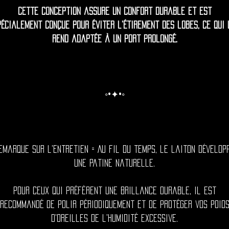
Cette conception assure un confort durable et est
pécialement conçue pour éviter l'étirement des lobes, ce qui 
rend adaptée à un port prolongé.
◦•✦•◦
emarque sur l'entretien = Au fil du temps, le laiton dévelop
une patine naturelle.
Pour ceux qui préfèrent une brillance durable, il est
recommandé de polir périodiquement et de protéger vos poid
d'oreilles de l'humidité excessive.