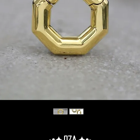
◦•✦.Oza.✦•◦