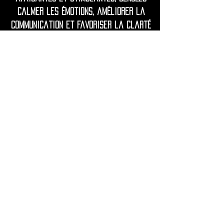
calmer les émotions, améliorer la
communication et favoriser la clarté
spirituelle.
Souvent associée à la paix, à l'espoir
et à la guérison émotionnelle,
l'opaline est prisée pour sa beauté
onirique et son énergie douce et
apaisante.
• Expédition dans le monde entier
depuis la France.