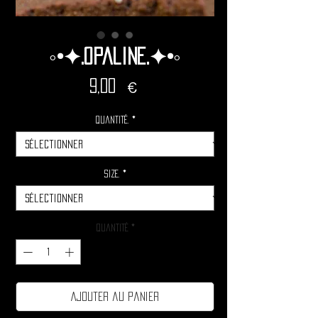
◦•✦.Opaline.✦•◦
Prix
9,00 €
Quantité.
*
Size.
*
Quantité
*
Ajouter au panier