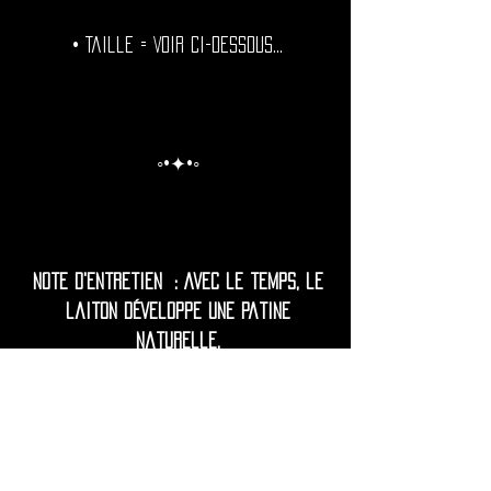
• Taille = Voir ci-dessous...
◦•✦•◦
Note d'entretien : Avec le temps, le
laiton développe une patine
naturelle.
Pour celles et ceux qui préfèrent une
brillance durable, il est recommandé
de polir régulièrement et de protéger
vos tunnels de l'humidité excessive.