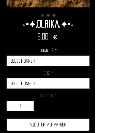
◦•✦.Olrika.✦•◦
Prix
9,00 €
Quantité.
*
Size.
*
Quantité
*
Ajouter au panier