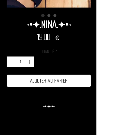
◦•✦.Nina.✦•◦
Prix
19,00 €
Quantité
*
Ajouter au panier
◦•✦•◦