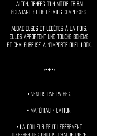
laiton, ornées d'un motif tribal
éclatant et de détails complexes.
Audacieuses et légères à la fois,
elles apportent une touche bohème
et chaleureuse à n'importe quel look.
◦•✦•◦
• Vendus par paires.
• Matériau = laiton.
• La couleur peut légèrement
différer des photos, chaque pièce