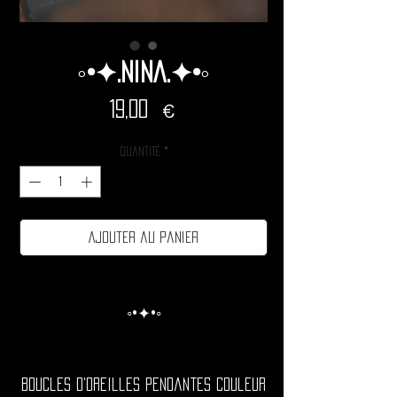
◦•✦.Nina.✦•◦
Prix
19,00 €
Quantité
*
Ajouter au panier
◦•✦•◦
Boucles d'oreilles pendantes couleur