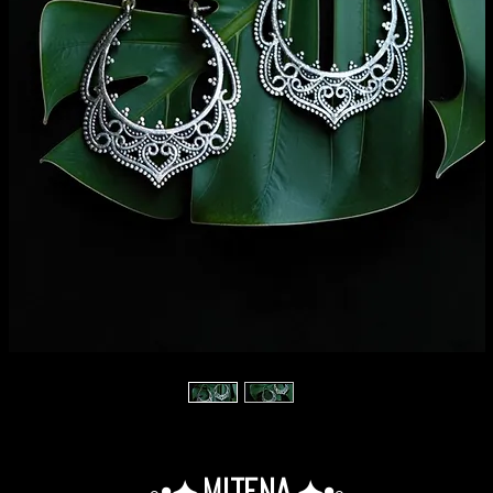
◦•✦.Mitena.✦•◦