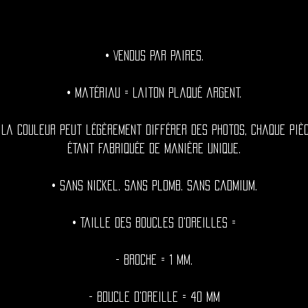
• Vendus par paires.
• Matériau = Laiton plaqué argent.
 La couleur peut légèrement différer des photos, chaque piè
étant fabriquée de manière unique.
• Sans nickel. Sans plomb. Sans cadmium.
• Taille des boucles d'oreilles =
- Broche = 1 mm.
- Boucle d'oreille = 40 mm