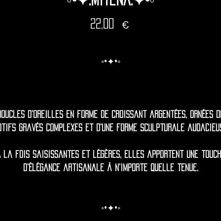
Prix
22,00 €
◦•✦•◦
Boucles d'oreilles en forme de croissant argentées, ornées d
tifs gravés complexes et d'une forme sculpturale audacieu
 la fois saisissantes et légères, elles apportent une touc
d'élégance artisanale à n'importe quelle tenue.
◦•✦•◦