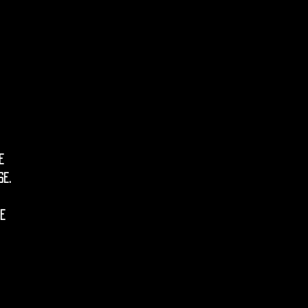
e
se.
he