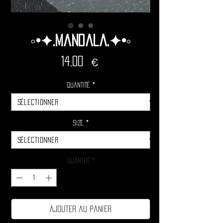
◦•✦.Mandala.✦•◦
Prix
14,00 €
Quantité.
*
Size.
*
Quantité
*
Ajouter au panier