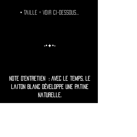
• Taille = Voir ci-dessous...
◦•✦•◦
Note d'entretien : Avec le temps, le
laiton blanc développe une patine
naturelle.
Pour celles et ceux qui préfèrent une
brillance durable, il est recommandé
de polir périodiquement et de
protéger vos bougies de l'humidité