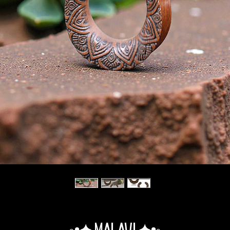
◦•✦.Malawi.✦•◦