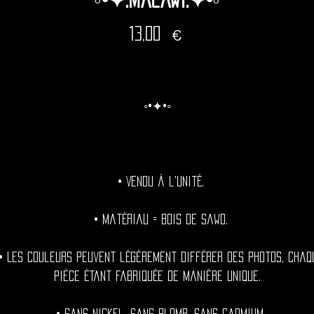
Prix
13,00 €
◦•✦•◦
• Vendu à l'unité.
• Matériau = Bois de sawo.
 Les couleurs peuvent légèrement différer des photos, chaq
pièce étant fabriquée de manière unique.