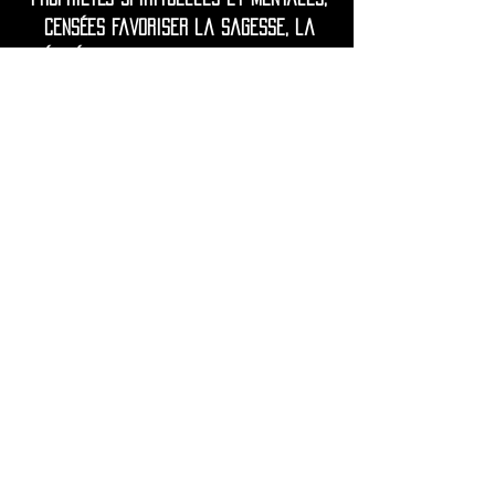
censées favoriser la sagesse, la
vérité et une communication claire.
Souvent associée à l'intuition, à la
vision intérieure et à l'expression de
soi, la pierre de lapis-lazuli dégage
une énergie royale et stimulante qui
inspire confiance et perspicacité.
• Expédition dans le monde entier
depuis la France.