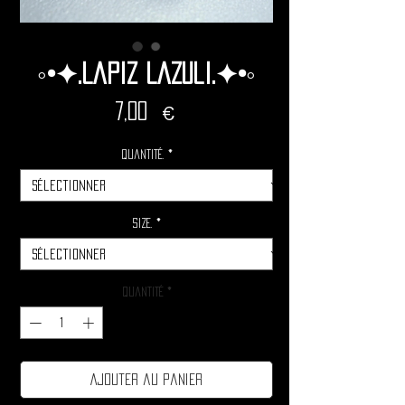
◦•✦.Lapiz Lazuli.✦•◦
Prix
7,00 €
Quantité.
*
Size.
*
Quantité
*
Ajouter au panier