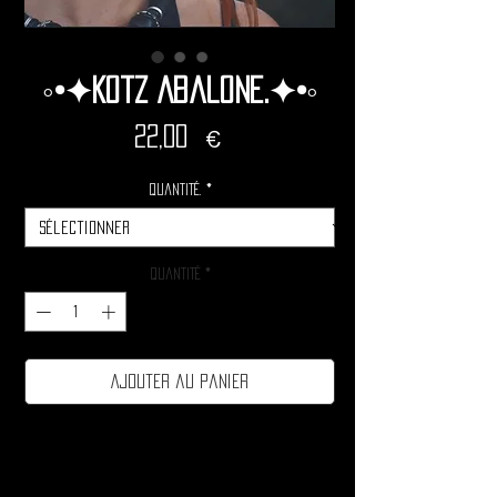
◦•✦Kotz Abalone.✦•◦
Prix
22,00 €
Quantité.
*
Quantité
*
Ajouter au panier