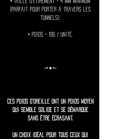
• Taille d'étirement = 4 mm minimum
(parfait pour porter à travers les
tunnels).
• Poids = 19g / unité.
◦•✦•◦
Ces poids d'oreille ont un poids moyen
qui semble solide et se démarque
sans être écrasant.
Un choix idéal pour tous ceux qui