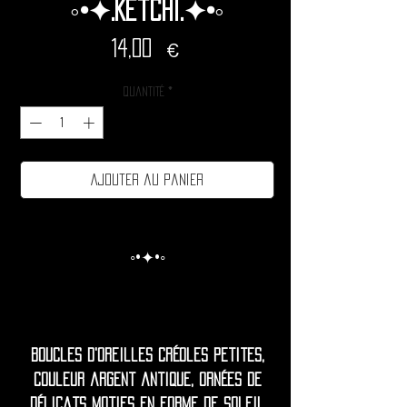
◦•✦.Ketchi.✦•◦
Prix
14,00 €
Quantité
*
Ajouter au panier
◦•✦•◦
Boucles d'oreilles créoles petites,
couleur argent antique, ornées de
délicats motifs en forme de soleil