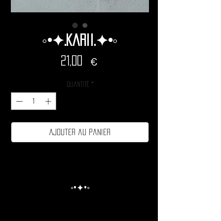
◦•✦.Karii.✦•◦
Prix
21,00 €
Quantité
*
Ajouter au panier
◦•✦•◦