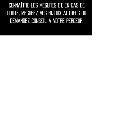
connaître les mesures et, en cas de
doute, mesurez vos bijoux actuels ou
demandez conseil à votre perceur.
◦•✦•◦
Remarque d'entretien = Fabriqué en
acier inoxydable chirurgical 316L de
qualité supérieure.
L'acier inoxydable 316L constitue une
base parfaite pour un usage