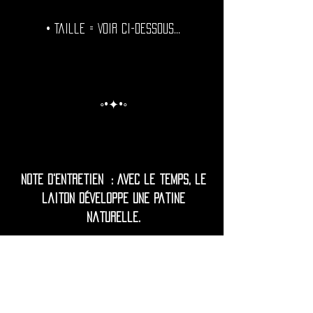
• Taille = Voir ci-dessous...
◦•✦•◦
Note d'entretien : Avec le temps, le
laiton développe une patine
naturelle.
Pour celles et ceux qui préfèrent une
brillance durable, il est recommandé
de polir périodiquement et de
protéger vos bougies de l'humidité