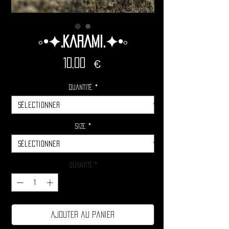
◦•✦.Karami.✦•◦
Prix
10,00 €
Quantité.
*
Size.
*
Quantité
*
Ajouter au panier