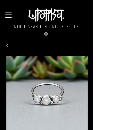
Unique wear for unique souls.
❖