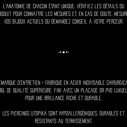
L'anatomie de chacun étant unique, vérifiez les détails du
roduit pour connaître les mesures et, en cas de doute, mesur
vos bijoux actuels ou demandez conseil à votre perceur.
◦•✦•◦
emarque d'entretien = Fabriqué en acier inoxydable chirurgic
16L de qualité supérieure, fini avec un placage or PVD luxue
pour une brillance riche et durable.
Les piercings Utopika sont hypoallergéniques, durables et
résistants au ternissement.