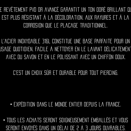
e revêtement PVD or avancé garantit un ton doré brillant q
est plus résistant à la décoloration, aux rayures et à la
corrosion que le placage traditionnel.
L'acier inoxydable 316L constitue une base parfaite pour un
usage quotidien, facile à nettoyer en le lavant délicatemen
avec du savon et en le polissant avec un chiffon doux.
C'est un choix sûr et durable pour tout piercing.
• Expédition dans le monde entier depuis la France.
• Tous les achats seront soigneusement emballés et vous
seront envoyés dans un délai de 2 à 3 jours ouvrables.