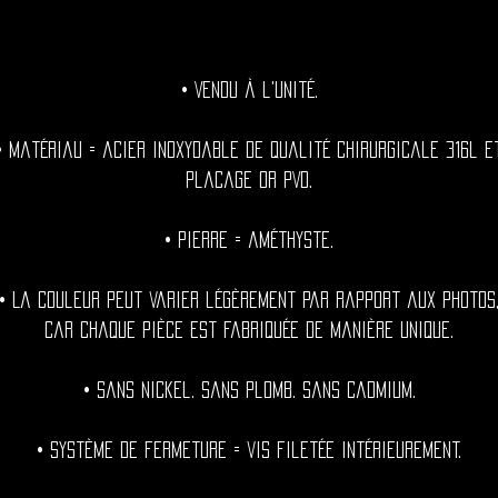
• Vendu à l'unité.
• Matériau = acier inoxydable de qualité chirurgicale 316l e
placage or PVD.
• Pierre = améthyste.
• La couleur peut varier légèrement par rapport aux photos
car chaque pièce est fabriquée de manière unique.
• Sans nickel. Sans plomb. Sans cadmium.
• Système de fermeture = vis filetée intérieurement.