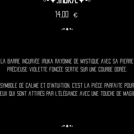
Prix
14,00 €
◦•✦•◦
La barre incurvée Iruka rayonne de mystique avec sa pierre
précieuse violette foncée sertie sur une courbe dorée.
Symbole de calme et d'intuition, c'est la pièce parfaite pour
eux qui sont attirés par l'élégance avec une touche de magi
◦•✦•◦