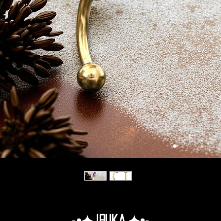
◦•✦.Iruka.✦•◦