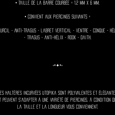
• Taille de la barre courbée = 1,2 mm x 6 mm.
• Convient aux piercings suivants =
urcil - Anti-tragus - labret vertical - ventre - conque - hé
- tragus - anti-hélix - rook - daith.
◦•✦•◦
es haltères incurvées Utopika sont polyvalentes et élégant
t peuvent s'adapter à une variété de piercings, à condition q
la taille et la longueur vous conviennent.