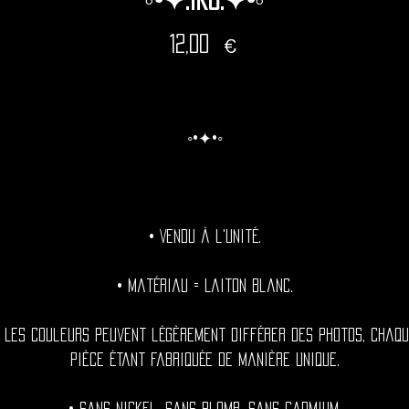
Prix
12,00 €
◦•✦•◦
• Vendu à l'unité.
• Matériau = Laiton blanc.
• Les couleurs peuvent légèrement différer des photos, chaqu
pièce étant fabriquée de manière unique.