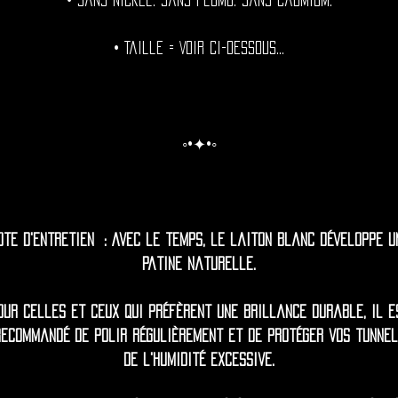
• Sans nickel. Sans plomb. Sans cadmium.
• Taille = Voir ci-dessous...
◦•✦•◦
ote d'entretien : Avec le temps, le laiton blanc développe u
patine naturelle.
our celles et ceux qui préfèrent une brillance durable, il e
recommandé de polir régulièrement et de protéger vos tunnel
de l'humidité excessive.