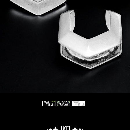
◦•✦.Iko.✦•◦