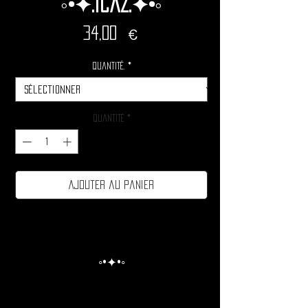
◦•✦.Icaz.✦•◦
Prix
34,00 €
Quantité.
*
Quantité
*
Ajouter au panier
◦•✦•◦