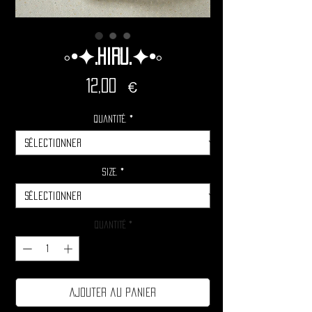
◦•✦.Hiru.✦•◦
Prix
12,00 €
Quantité.
*
Size.
*
Quantité
*
Ajouter au panier