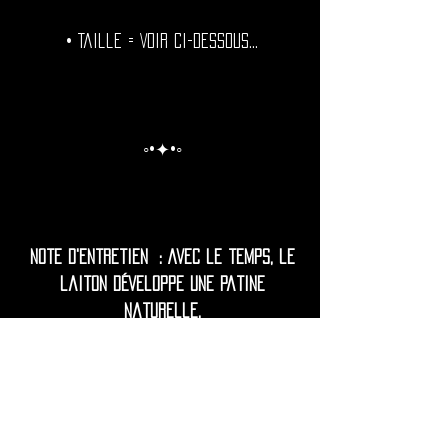
• Taille = Voir ci-dessous...
◦•✦•◦
Note d'entretien : Avec le temps, le
laiton développe une patine
naturelle.
Pour celles et ceux qui préfèrent une
brillance durable, il est recommandé
de polir régulièrement et de protéger
vos tunnels de l'humidité excessive.