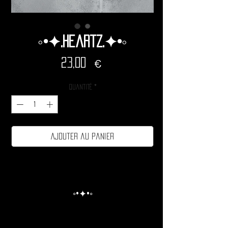
◦•✦.Heartz.✦•◦
Prix
23,00 €
Quantité
*
Ajouter au panier
◦•✦•◦