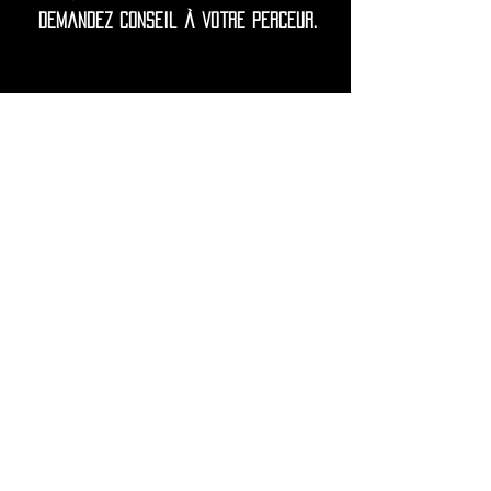
demandez conseil à votre perceur.
◦•✦•◦
Remarque d'entretien = Fabriqué en
acier inoxydable chirurgical 316L de
qualité supérieure.
L'acier inoxydable 316L constitue une
base parfaite pour un usage
quotidien, facile à nettoyer en le
lavant délicatement avec du savon