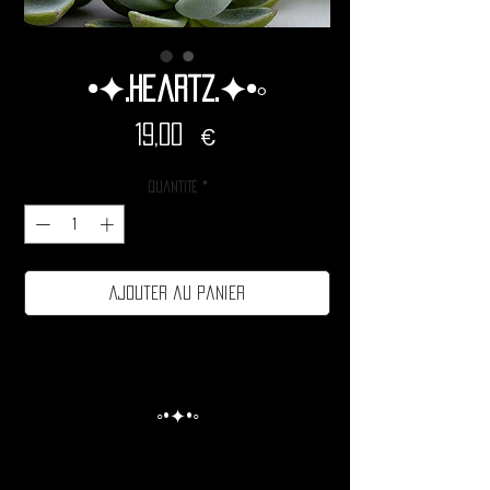
•✦.Heartz.✦•◦
Prix
19,00 €
Quantité
*
Ajouter au panier
◦•✦•◦