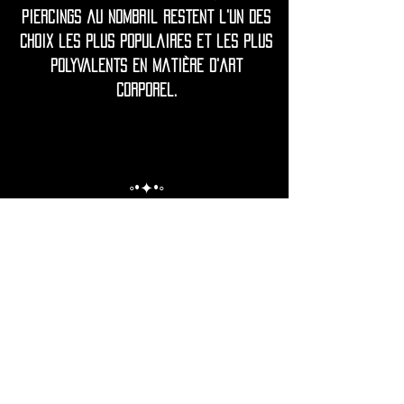
piercings au nombril restent l'un des
choix les plus populaires et les plus
polyvalents en matière d'art
corporel.
◦•✦•◦
Remarque d'entretien = Fabriqué en
acier inoxydable chirurgical 316L de
qualité supérieure.
Les piercings Utopika sont