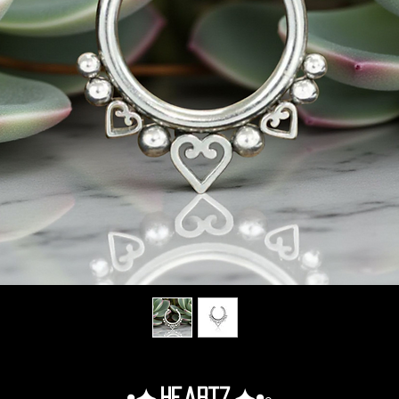
•✦.Heartz.✦•◦