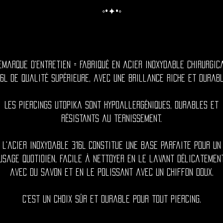
◦•✦•◦
emarque d'entretien = Fabriqué en acier inoxydable chirurgic
16L de qualité supérieure, avec une brillance riche et durabl
Les piercings utopika sont hypoallergéniques, durables et
résistants au ternissement.
L'acier inoxydable 316L constitue une base parfaite pour un
usage quotidien, facile à nettoyer en le lavant délicatemen
avec du savon et en le polissant avec un chiffon doux.
C'est un choix sûr et durable pour tout piercing.