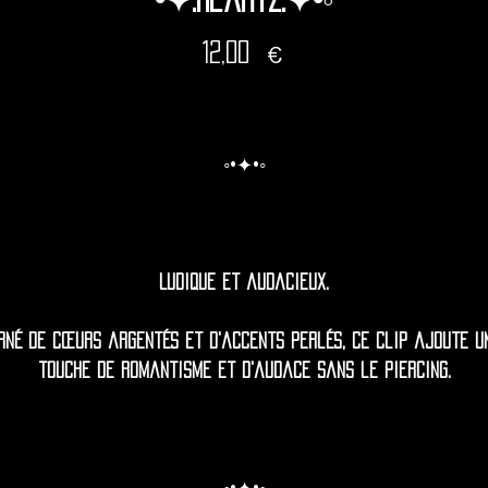
Prix
12,00 €
◦•✦•◦
Ludique et audacieux.
rné de cœurs argentés et d'accents perlés, ce clip ajoute u
touche de romantisme et d'audace sans le piercing.