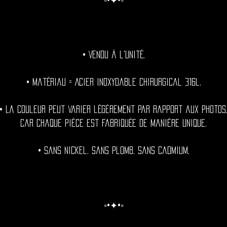
◦•✦•◦
• Vendu à l'unité.
• Matériau = Acier inoxydable chirurgical 316l.
• La couleur peut varier légèrement par rapport aux photos
car chaque pièce est fabriquée de manière unique.
• Sans nickel. Sans plomb. Sans cadmium.
◦•✦•◦