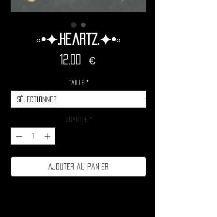
◦•✦.Heartz.✦•◦
Prix
12,00 €
Taille
*
Quantité
*
Ajouter au panier