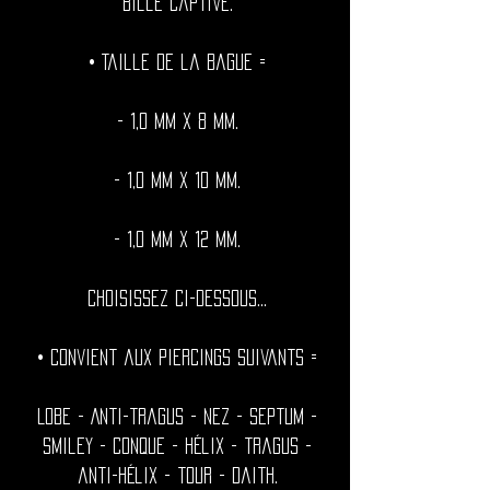
bille captive.
• Taille de la bague =
- 1,0 mm x 8 mm.
- 1,0 mm x 10 mm.
- 1,0 mm x 12 mm.
Choisissez ci-dessous...
• Convient aux piercings suivants =
Lobe - Anti-tragus - Nez - septum -
smiley - conque - hélix - tragus -
anti-hélix - tour - daith.