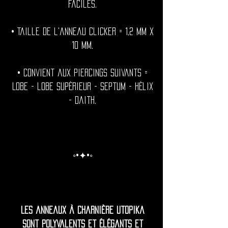
faciles.
• Taille de l'anneau clicker = 1,2 mm x
10 mm.
• Convient aux piercings suivants =
Lobe - lobe supérieur - Septum - Hélix
- Daith.
◦•✦•◦
Les anneaux à charnière Utopika
sont polyvalents et élégants et