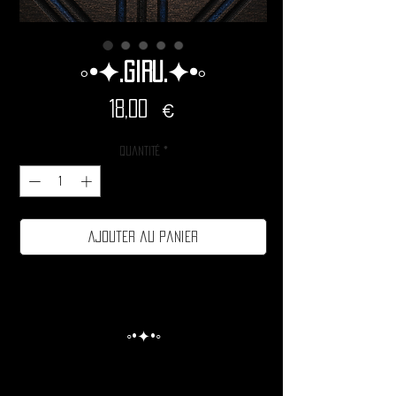
◦•✦.Giru.✦•◦
Prix
18,00 €
Quantité
*
Ajouter au panier
◦•✦•◦