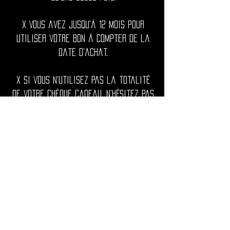
x Vous avez jusqu'à 12 mois pour
utiliser votre bon à compter de la
date d'achat.
x Si vous n'utilisez pas la totalité
de votre chèque cadeau, n'hésitez pas
à me contacter à
utopika00@gmail.com afin de recréer
pour vous une carte avec la somme
restante.
x Si le montant total de votre
commande dépasse la valeur de votre
bon cadeau, vous pouvez régler le
reste avec le mode de paiement de