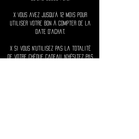
x Vous avez jusqu'à 12 mois pour
utiliser votre bon à compter de la
date d'achat.
x Si vous n'utilisez pas la totalité
de votre chèque cadeau, n'hésitez pas
à me contacter à
utopika00@gmail.com afin de recréer
pour vous une carte avec la somme
restante.
x Si le montant total de votre
commande dépasse la valeur de votre
bon cadeau, vous pouvez régler le
reste avec le mode de paiement de