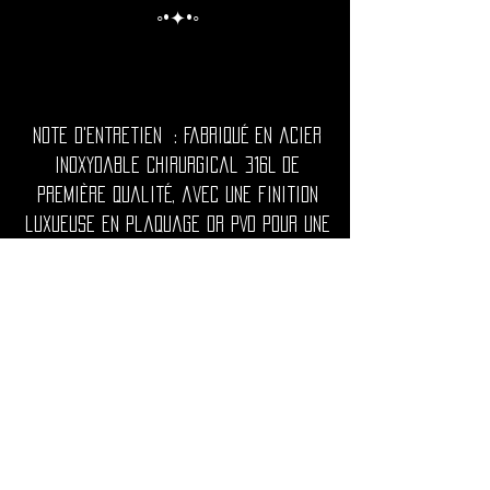
◦•✦•◦
Note d'entretien : Fabriqué en acier
inoxydable chirurgical 316L de
première qualité, avec une finition
luxueuse en plaquage or PVD pour une
brillance riche et durable.
Les piercings utopika sont
hypoallergéniques, durables et
résistants au ternissement.
Le revêtement PVD or de pointe
assure une teinte dorée brillante,