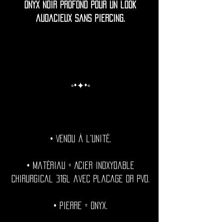
onyx noir profond pour un look
audacieux sans piercing.
◦•✦•◦
• Vendu à l'unité.
• Matériau = Acier inoxydable
chirurgical 316l avec placage or PVD.
• Pierre = Onyx.