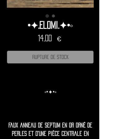
•✦.Elomi.✦•◦
Prix
14,00 €
Rupture de stock
◦•✦•◦
Faux anneau de septum en or orné de
perles et d'une pièce centrale en